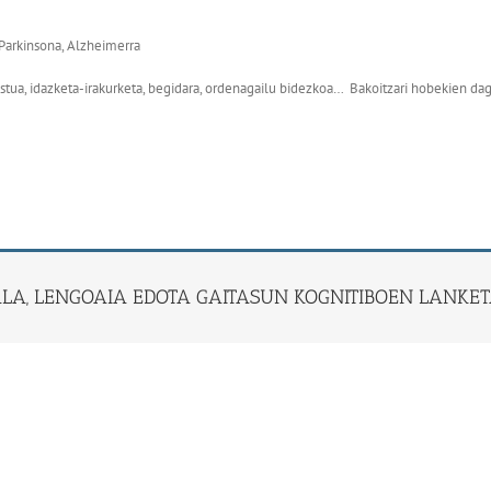
 Parkinsona, Alzheimerra
stua, idazketa-irakurketa, begidara, ordenagailu bidezkoa… Bakoitzari hobekien dag
ALA, LENGOAIA EDOTA GAITASUN KOGNITIBOEN LANKE