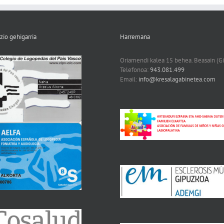
zio gehigarria
Harremana
Oriamendi kalea 15 behea. Beasain (G
Telefonoa:
943.081.499
Email:
info@kresalagabinetea.com