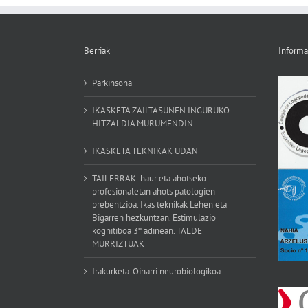
Berriak
Informa
Parkinsona
IKASKETA ZAILTASUNEN INGURUKO
HITZALDIA MURUMENDIN
IKASKETA TEKNIKAK UDAN
TAILERRAK: haur eta ahotseko
profesionaletan ahots patologien
prebentzioa. Ikas teknikak Lehen eta
Bigarren hezkuntzan. Estimulazio
kognitiboa 3º adinean. TALDE
MURRIZTUAK
Irakurketa. Oinarri neurobiologikoa