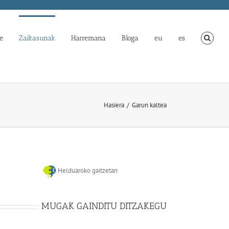
e
Zailtasunak
Harremana
Bloga
eu
es
Hasiera
Garun kaltea
Helduaroko gaitzetan
MUGAK GAINDITU DITZAKEGU