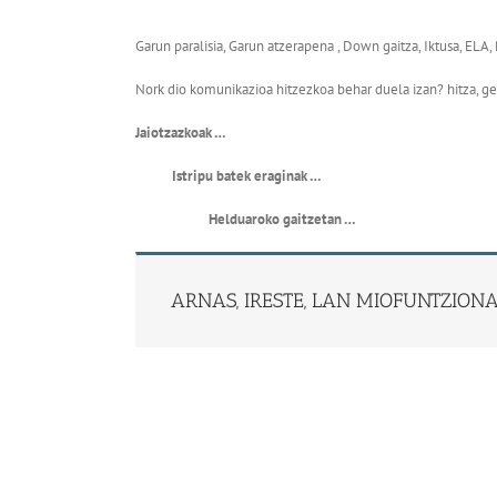
Garun paralisia, Garun atzerapena , Down gaitza, Iktusa, ELA,
Nork dio komunikazioa hitzezkoa behar duela izan? hitza, ge
Jaiotzazkoak …
Istripu batek eraginak …
Helduaroko gaitzetan …
ARNAS, IRESTE, LAN MIOFUNTZION