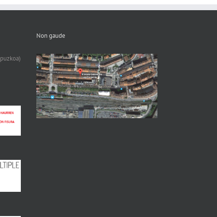
Non gaude
ipuzkoa)