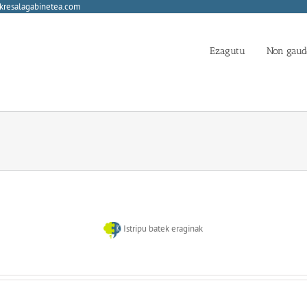
kresalagabinetea.com
Ezagutu
Non gaud
Istripu batek eraginak